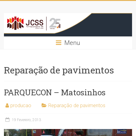
Skip
JCSS
to
content
–
José
Menu
Carlos
Silva
Reparação de pavimentos
Sousa
–
PARQUECON – Matosinhos
Terraplanagens,
SA
producao
Reparação de pavimentos
Terraplanagens
19 Fevereiro, 2013
e
Demolições