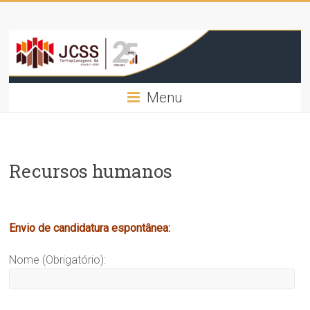
Skip
JCSS
to
content
–
José
Menu
Carlos
Silva
Sousa
Recursos humanos
–
Terraplanagens,
Envio de candidatura espontânea:
SA
Nome (Obrigatório):
Terraplanagens
e
Demolições