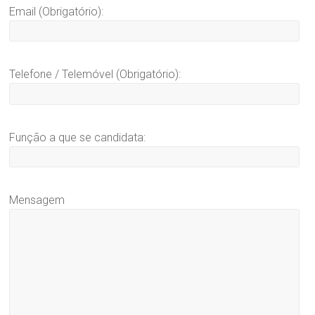
Email (Obrigatório):
–
Construção
civil
Telefone / Telemóvel (Obrigatório):
Função a que se candidata:
Mensagem